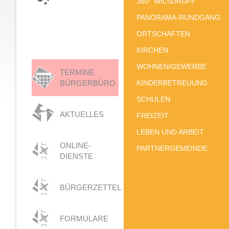
360° WILSDRUFF
PANORAMA-RUNDGANG
ORTSCHAFTEN
KIRCHEN
WOHNEN/GEWERBE
TERMINE
BÜRGERBÜRO
KINDERBETREUUNG
SCHULEN
AKTUELLES
FREIZEIT
LEBEN UND ARBEIT
ONLINE-
PARTNERGEMEINDE
DIENSTE
BÜRGERZETTEL
FORMULARE