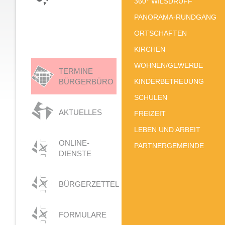
360° WILSDRUFF
PANORAMA-RUNDGANG
ORTSCHAFTEN
KIRCHEN
WOHNEN/GEWERBE
TERMINE
BÜRGERBÜRO
KINDERBETREUUNG
SCHULEN
AKTUELLES
FREIZEIT
LEBEN UND ARBEIT
ONLINE-
PARTNERGEMEINDE
DIENSTE
BÜRGERZETTEL
FORMULARE