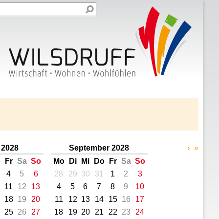
 2028
September 2028
›
»
o
Fr
Sa
So
Mo
Di
Mi
Do
Fr
Sa
So
4
5
6
28
29
30
31
1
2
3
11
12
13
4
5
6
7
8
9
10
18
19
20
11
12
13
14
15
16
17
25
26
27
18
19
20
21
22
23
24