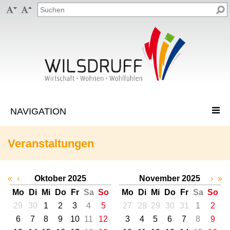


Veranstaltungen
«
‹
Oktober 2025
November 2025
›
»
Mo
Di
Mi
Do
Fr
Sa
So
Mo
Di
Mi
Do
Fr
Sa
So
29
30
1
2
3
4
5
27
28
29
30
31
1
2
6
7
8
9
10
11
12
3
4
5
6
7
8
9