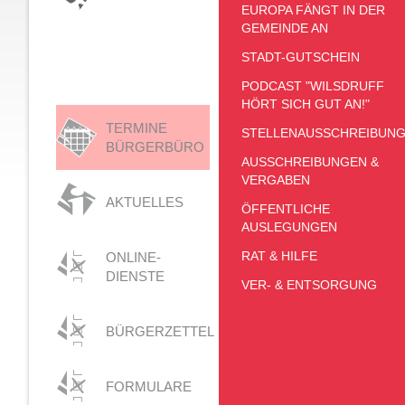
EUROPA FÄNGT IN DER
GEMEINDE AN
STADT-GUTSCHEIN
PODCAST "WILSDRUFF
HÖRT SICH GUT AN!"
TERMINE
STELLENAUSSCHREIBUN
BÜRGERBÜRO
AUSSCHREIBUNGEN &
VERGABEN
AKTUELLES
ÖFFENTLICHE
AUSLEGUNGEN
RAT & HILFE
ONLINE-
DIENSTE
VER- & ENTSORGUNG
BÜRGERZETTEL
FORMULARE