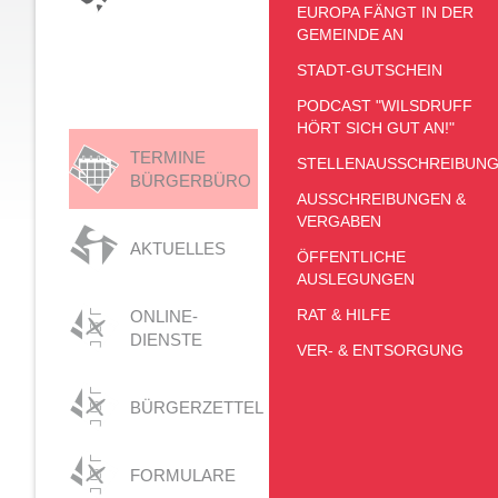
EUROPA FÄNGT IN DER
GEMEINDE AN
STADT-GUTSCHEIN
PODCAST "WILSDRUFF
HÖRT SICH GUT AN!"
TERMINE
STELLENAUSSCHREIBUN
BÜRGERBÜRO
AUSSCHREIBUNGEN &
VERGABEN
AKTUELLES
ÖFFENTLICHE
AUSLEGUNGEN
RAT & HILFE
ONLINE-
DIENSTE
VER- & ENTSORGUNG
BÜRGERZETTEL
FORMULARE