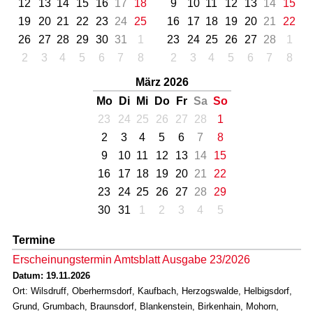
12
13
14
15
16
17
18
9
10
11
12
13
14
15
19
20
21
22
23
24
25
16
17
18
19
20
21
22
26
27
28
29
30
31
1
23
24
25
26
27
28
1
2
3
4
5
6
7
8
2
3
4
5
6
7
8
März 2026
Mo
Di
Mi
Do
Fr
Sa
So
23
24
25
26
27
28
1
2
3
4
5
6
7
8
9
10
11
12
13
14
15
16
17
18
19
20
21
22
23
24
25
26
27
28
29
30
31
1
2
3
4
5
Termine
Erscheinungstermin Amtsblatt Ausgabe 23/2026
Datum: 19.11.2026
Ort: Wilsdruff, Oberhermsdorf, Kaufbach, Herzogswalde, Helbigsdorf,
Grund, Grumbach, Braunsdorf, Blankenstein, Birkenhain, Mohorn,