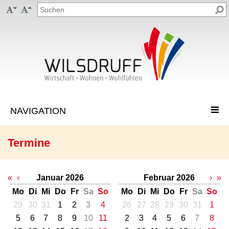


Termine
«
‹
Januar 2026
Februar 2026
›
»
Mo
Di
Mi
Do
Fr
Sa
So
Mo
Di
Mi
Do
Fr
Sa
So
29
30
31
1
2
3
4
26
27
28
29
30
31
1
5
6
7
8
9
10
11
2
3
4
5
6
7
8