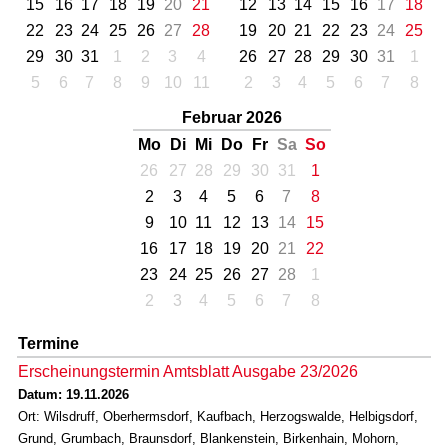
15
16
17
18
19
20
21
12
13
14
15
16
17
18
22
23
24
25
26
27
28
19
20
21
22
23
24
25
29
30
31
1
2
3
4
26
27
28
29
30
31
1
5
6
7
8
9
10
11
2
3
4
5
6
7
8
Februar 2026
Mo
Di
Mi
Do
Fr
Sa
So
26
27
28
29
30
31
1
2
3
4
5
6
7
8
9
10
11
12
13
14
15
16
17
18
19
20
21
22
23
24
25
26
27
28
1
2
3
4
5
6
7
8
Termine
Erscheinungstermin Amtsblatt Ausgabe 23/2026
Datum: 19.11.2026
Ort: Wilsdruff, Oberhermsdorf, Kaufbach, Herzogswalde, Helbigsdorf,
Grund, Grumbach, Braunsdorf, Blankenstein, Birkenhain, Mohorn,