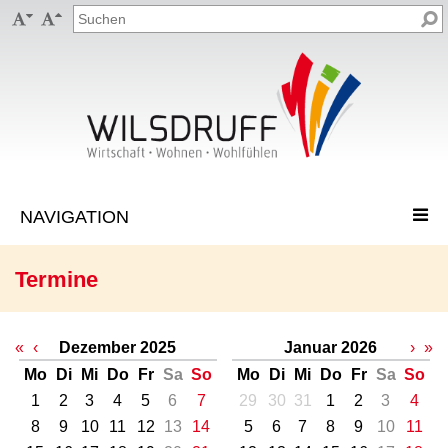


Termine
«
‹
Dezember 2025
Januar 2026
›
»
Mo
Di
Mi
Do
Fr
Sa
So
Mo
Di
Mi
Do
Fr
Sa
So
1
2
3
4
5
6
7
29
30
31
1
2
3
4
8
9
10
11
12
13
14
5
6
7
8
9
10
11