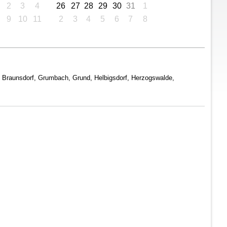
2
3
4
26
27
28
29
30
31
1
9
10
11
2
3
4
5
6
7
8
n, Braunsdorf, Grumbach, Grund, Helbigsdorf, Herzogswalde,