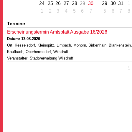
24
25
26
27
28
29
30
29
30
31
1
1
2
3
4
5
6
7
5
6
7
8
Termine
Erscheinungstermin Amtsblatt Ausgabe 16/2026
Datum: 13.08.2026
G
Ort: Kesselsdorf, Kleinopitz, Limbach, Mohorn, Birkenhain, Blankenstei
Kaufbach, Oberhermsdorf, Wilsdruff
Veranstalter: Stadtverwaltung Wilsdruff
1