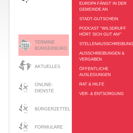
EUROPA FÄNGT IN DER
GEMEINDE AN
STADT-GUTSCHEIN
PODCAST "WILSDRUFF
HÖRT SICH GUT AN!"
TERMINE
STELLENAUSSCHREIBUN
BÜRGERBÜRO
AUSSCHREIBUNGEN &
VERGABEN
AKTUELLES
ÖFFENTLICHE
AUSLEGUNGEN
RAT & HILFE
ONLINE-
DIENSTE
VER- & ENTSORGUNG
BÜRGERZETTEL
FORMULARE