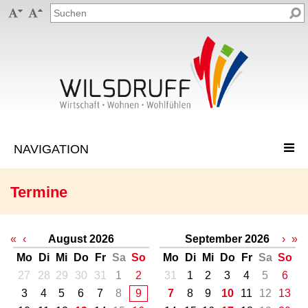


Termine
«
‹
August 2026
September 2026
›
»
Mo
Di
Mi
Do
Fr
Sa
So
Mo
Di
Mi
Do
Fr
Sa
So
27
28
29
30
31
1
2
31
1
2
3
4
5
6
3
4
5
6
7
8
9
7
8
9
10
11
12
13