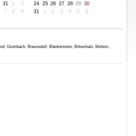
31
1
2
24
25
26
27
28
29
30
7
8
9
31
1
2
3
4
5
6
und, Grumbach, Braunsdorf, Blankenstein, Birkenhain, Mohorn,