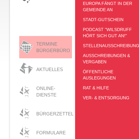
EUROPA FÄNGT IN DER
GEMEINDE AN
STADT-GUTSCHEIN
PODCAST "WILSDRUFF
HÖRT SICH GUT AN!"
TERMINE
STELLENAUSSCHREIBUN
BÜRGERBÜRO
AUSSCHREIBUNGEN &
VERGABEN
AKTUELLES
ÖFFENTLICHE
AUSLEGUNGEN
RAT & HILFE
ONLINE-
DIENSTE
VER- & ENTSORGUNG
BÜRGERZETTEL
FORMULARE