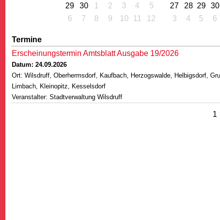
29
30
1
2
3
4
5
27
28
29
30
6
7
8
9
10
11
12
3
4
5
6
Termine
Erscheinungstermin Amtsblatt Ausgabe 19/2026
Datum: 24.09.2026
G
Ort: Wilsdruff, Oberhermsdorf, Kaufbach, Herzogswalde, Helbigsdorf, Gr
Limbach, Kleinopitz, Kesselsdorf
Veranstalter: Stadtverwaltung Wilsdruff
1