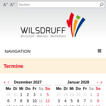


Termine
«
‹
Dezember 2027
Januar 2028
›
»
Mo
Di
Mi
Do
Fr
Sa
So
Mo
Di
Mi
Do
Fr
Sa
So
29
30
1
2
3
4
5
27
28
29
30
31
1
2
6
7
8
9
10
11
12
3
4
5
6
7
8
9