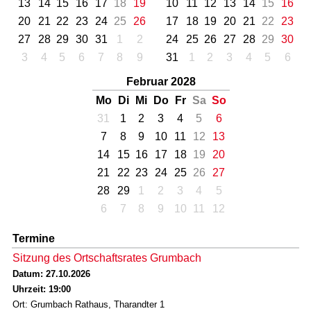
13
14
15
16
17
18
19
10
11
12
13
14
15
16
20
21
22
23
24
25
26
17
18
19
20
21
22
23
27
28
29
30
31
1
2
24
25
26
27
28
29
30
3
4
5
6
7
8
9
31
1
2
3
4
5
6
Februar 2028
Mo
Di
Mi
Do
Fr
Sa
So
31
1
2
3
4
5
6
7
8
9
10
11
12
13
14
15
16
17
18
19
20
21
22
23
24
25
26
27
28
29
1
2
3
4
5
6
7
8
9
10
11
12
Termine
Sitzung des Ortschaftsrates Grumbach
Datum: 27.10.2026
Uhrzeit: 19:00
Ort: Grumbach Rathaus, Tharandter 1