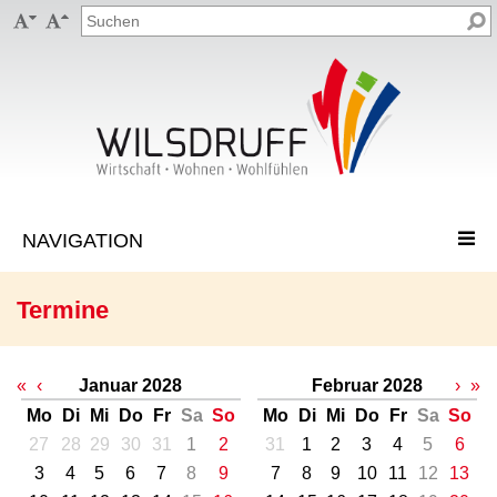


Termine
«
‹
Januar 2028
Februar 2028
›
»
Mo
Di
Mi
Do
Fr
Sa
So
Mo
Di
Mi
Do
Fr
Sa
So
27
28
29
30
31
1
2
31
1
2
3
4
5
6
3
4
5
6
7
8
9
7
8
9
10
11
12
13