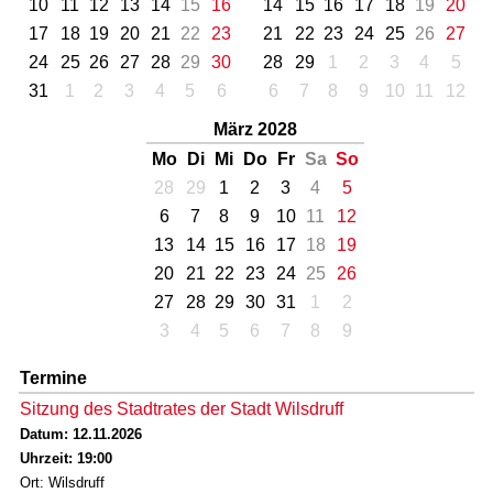
10
11
12
13
14
15
16
14
15
16
17
18
19
20
17
18
19
20
21
22
23
21
22
23
24
25
26
27
24
25
26
27
28
29
30
28
29
1
2
3
4
5
31
1
2
3
4
5
6
6
7
8
9
10
11
12
März 2028
Mo
Di
Mi
Do
Fr
Sa
So
28
29
1
2
3
4
5
6
7
8
9
10
11
12
13
14
15
16
17
18
19
20
21
22
23
24
25
26
27
28
29
30
31
1
2
3
4
5
6
7
8
9
Termine
Sitzung des Stadtrates der Stadt Wilsdruff
Datum: 12.11.2026
Uhrzeit: 19:00
Ort: Wilsdruff