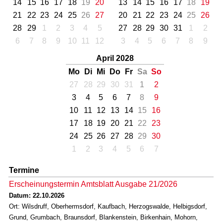
14
15
16
17
18
19
20
13
14
15
16
17
18
19
21
22
23
24
25
26
27
20
21
22
23
24
25
26
28
29
1
2
3
4
5
27
28
29
30
31
1
2
6
7
8
9
10
11
12
3
4
5
6
7
8
9
April 2028
Mo
Di
Mi
Do
Fr
Sa
So
27
28
29
30
31
1
2
3
4
5
6
7
8
9
10
11
12
13
14
15
16
17
18
19
20
21
22
23
24
25
26
27
28
29
30
1
2
3
4
5
6
7
Termine
Erscheinungstermin Amtsblatt Ausgabe 21/2026
Datum: 22.10.2026
Ort: Wilsdruff, Oberhermsdorf, Kaufbach, Herzogswalde, Helbigsdorf,
Grund, Grumbach, Braunsdorf, Blankenstein, Birkenhain, Mohorn,