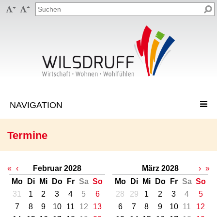


Termine
«
‹
Februar 2028
März 2028
›
»
Mo
Di
Mi
Do
Fr
Sa
So
Mo
Di
Mi
Do
Fr
Sa
So
31
1
2
3
4
5
6
28
29
1
2
3
4
5
7
8
9
10
11
12
13
6
7
8
9
10
11
12