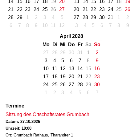
14
15
16
17
18
19
20
13
14
15
16
17
18
19
21
22
23
24
25
26
27
20
21
22
23
24
25
26
28
29
1
2
3
4
5
27
28
29
30
31
1
2
6
7
8
9
10
11
12
3
4
5
6
7
8
9
April 2028
Mo
Di
Mi
Do
Fr
Sa
So
27
28
29
30
31
1
2
3
4
5
6
7
8
9
10
11
12
13
14
15
16
17
18
19
20
21
22
23
24
25
26
27
28
29
30
1
2
3
4
5
6
7
Termine
Sitzung des Ortschaftsrates Grumbach
Datum: 27.10.2026
Uhrzeit: 19:00
Ort: Grumbach Rathaus, Tharandter 1