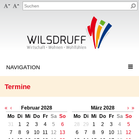


Termine
«
‹
Februar 2028
März 2028
›
»
Mo
Di
Mi
Do
Fr
Sa
So
Mo
Di
Mi
Do
Fr
Sa
So
31
1
2
3
4
5
6
28
29
1
2
3
4
5
7
8
9
10
11
12
13
6
7
8
9
10
11
12