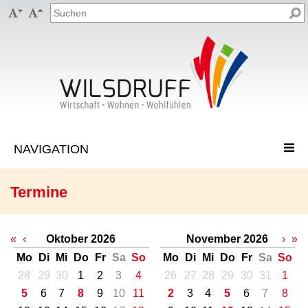


Termine
«
‹
Oktober 2026
November 2026
›
»
Mo
Di
Mi
Do
Fr
Sa
So
Mo
Di
Mi
Do
Fr
Sa
So
28
29
30
1
2
3
4
26
27
28
29
30
31
1
5
6
7
8
9
10
11
2
3
4
5
6
7
8