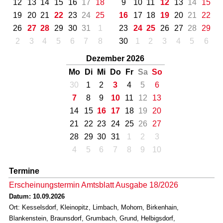
12
13
14
15
16
17
18
9
10
11
12
13
14
15
19
20
21
22
23
24
25
16
17
18
19
20
21
22
26
27
28
29
30
31
1
23
24
25
26
27
28
29
2
3
4
5
6
7
8
30
1
2
3
4
5
6
Dezember 2026
Mo
Di
Mi
Do
Fr
Sa
So
30
1
2
3
4
5
6
7
8
9
10
11
12
13
14
15
16
17
18
19
20
21
22
23
24
25
26
27
28
29
30
31
1
2
3
4
5
6
7
8
9
10
Termine
Erscheinungstermin Amtsblatt Ausgabe 18/2026
Datum: 10.09.2026
Ort: Kesselsdorf, Kleinopitz, Limbach, Mohorn, Birkenhain,
Blankenstein, Braunsdorf, Grumbach, Grund, Helbigsdorf,