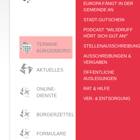
EUROPA FÄNGT IN DER
GEMEINDE AN
STADT-GUTSCHEIN
PODCAST "WILSDRUFF
HÖRT SICH GUT AN!"
TERMINE
STELLENAUSSCHREIBUN
BÜRGERBÜRO
AUSSCHREIBUNGEN &
VERGABEN
AKTUELLES
ÖFFENTLICHE
AUSLEGUNGEN
RAT & HILFE
ONLINE-
DIENSTE
VER- & ENTSORGUNG
BÜRGERZETTEL
FORMULARE