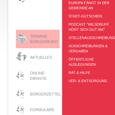
EUROPA FÄNGT IN DER
GEMEINDE AN
STADT-GUTSCHEIN
PODCAST "WILSDRUFF
HÖRT SICH GUT AN!"
TERMINE
STELLENAUSSCHREIBUN
BÜRGERBÜRO
AUSSCHREIBUNGEN &
VERGABEN
AKTUELLES
ÖFFENTLICHE
AUSLEGUNGEN
RAT & HILFE
ONLINE-
DIENSTE
VER- & ENTSORGUNG
BÜRGERZETTEL
FORMULARE