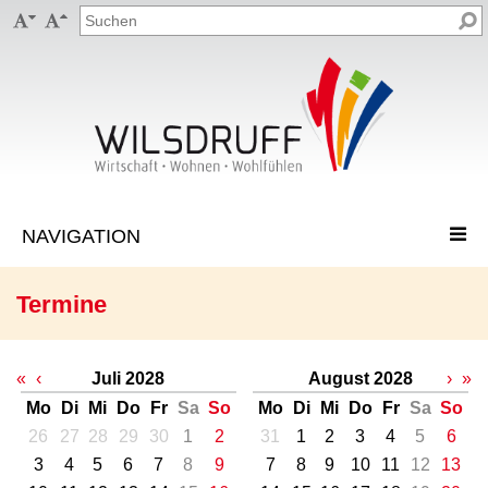


Termine
«
‹
Juli 2028
August 2028
›
»
Mo
Di
Mi
Do
Fr
Sa
So
Mo
Di
Mi
Do
Fr
Sa
So
26
27
28
29
30
1
2
31
1
2
3
4
5
6
3
4
5
6
7
8
9
7
8
9
10
11
12
13