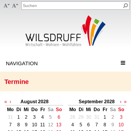


Termine
«
‹
August 2028
September 2028
›
»
Mo
Di
Mi
Do
Fr
Sa
So
Mo
Di
Mi
Do
Fr
Sa
So
31
1
2
3
4
5
6
28
29
30
31
1
2
3
7
8
9
10
11
12
13
4
5
6
7
8
9
10