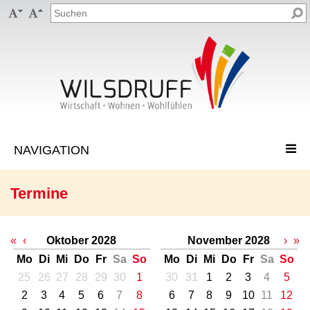


Termine
«
‹
Oktober 2028
November 2028
›
»
Mo
Di
Mi
Do
Fr
Sa
So
Mo
Di
Mi
Do
Fr
Sa
So
25
26
27
28
29
30
1
30
31
1
2
3
4
5
2
3
4
5
6
7
8
6
7
8
9
10
11
12