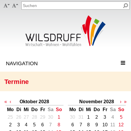


Termine
«
‹
Oktober 2028
November 2028
›
»
Mo
Di
Mi
Do
Fr
Sa
So
Mo
Di
Mi
Do
Fr
Sa
So
25
26
27
28
29
30
1
30
31
1
2
3
4
5
2
3
4
5
6
7
8
6
7
8
9
10
11
12