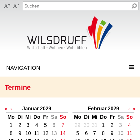


Termine
«
‹
Januar 2029
Februar 2029
›
»
Mo
Di
Mi
Do
Fr
Sa
So
Mo
Di
Mi
Do
Fr
Sa
So
1
2
3
4
5
6
7
29
30
31
1
2
3
4
8
9
10
11
12
13
14
5
6
7
8
9
10
11