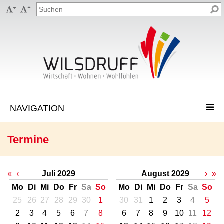


Termine
«
‹
Juli 2029
August 2029
›
»
Mo
Di
Mi
Do
Fr
Sa
So
Mo
Di
Mi
Do
Fr
Sa
So
25
26
27
28
29
30
1
30
31
1
2
3
4
5
2
3
4
5
6
7
8
6
7
8
9
10
11
12