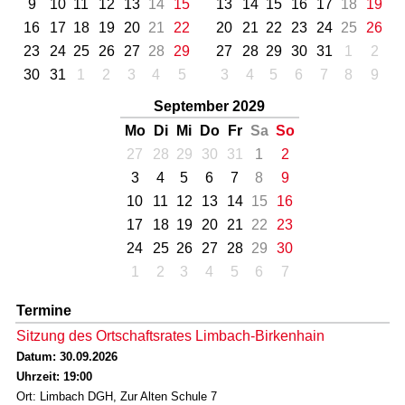
9
10
11
12
13
14
15
13
14
15
16
17
18
19
16
17
18
19
20
21
22
20
21
22
23
24
25
26
23
24
25
26
27
28
29
27
28
29
30
31
1
2
30
31
1
2
3
4
5
3
4
5
6
7
8
9
September 2029
Mo
Di
Mi
Do
Fr
Sa
So
27
28
29
30
31
1
2
3
4
5
6
7
8
9
10
11
12
13
14
15
16
17
18
19
20
21
22
23
24
25
26
27
28
29
30
1
2
3
4
5
6
7
Termine
Sitzung des Ortschaftsrates Limbach-Birkenhain
Datum: 30.09.2026
Uhrzeit: 19:00
Ort: Limbach DGH, Zur Alten Schule 7