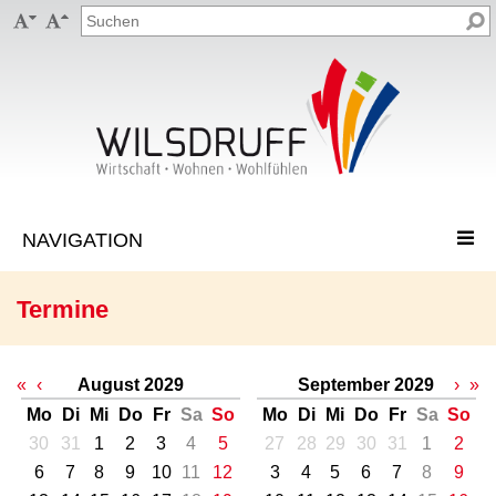


Termine
«
‹
August 2029
September 2029
›
»
Mo
Di
Mi
Do
Fr
Sa
So
Mo
Di
Mi
Do
Fr
Sa
So
30
31
1
2
3
4
5
27
28
29
30
31
1
2
6
7
8
9
10
11
12
3
4
5
6
7
8
9