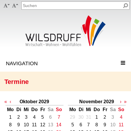


Termine
«
‹
Oktober 2029
November 2029
›
»
Mo
Di
Mi
Do
Fr
Sa
So
Mo
Di
Mi
Do
Fr
Sa
So
1
2
3
4
5
6
7
29
30
31
1
2
3
4
8
9
10
11
12
13
14
5
6
7
8
9
10
11