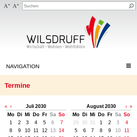


Termine
«
‹
Juli 2030
August 2030
›
»
Mo
Di
Mi
Do
Fr
Sa
So
Mo
Di
Mi
Do
Fr
Sa
So
1
2
3
4
5
6
7
29
30
31
1
2
3
4
8
9
10
11
12
13
14
5
6
7
8
9
10
11