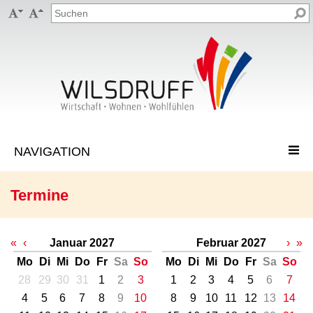


Termine
«
‹
Januar 2027
Februar 2027
›
»
Mo
Di
Mi
Do
Fr
Sa
So
Mo
Di
Mi
Do
Fr
Sa
So
28
29
30
31
1
2
3
1
2
3
4
5
6
7
4
5
6
7
8
9
10
8
9
10
11
12
13
14