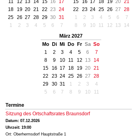
11
12
13
14
15
16
17
15
16
17
18
19
20
21
18
19
20
21
22
23
24
22
23
24
25
26
27
28
25
26
27
28
29
30
31
1
2
3
4
5
6
7
1
2
3
4
5
6
7
8
9
10
11
12
13
14
März 2027
Mo
Di
Mi
Do
Fr
Sa
So
1
2
3
4
5
6
7
8
9
10
11
12
13
14
15
16
17
18
19
20
21
22
23
24
25
26
27
28
29
30
31
1
2
3
4
5
6
7
8
9
10
11
Termine
Sitzung des Ortschaftsrates Braunsdorf
Datum: 07.12.2026
Uhrzeit: 19:00
Ort: Oberhermsdorf Hauptstraße 1