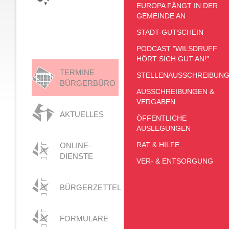
EUROPA FÄNGT IN DER
GEMEINDE AN
STADT-GUTSCHEIN
PODCAST "WILSDRUFF
HÖRT SICH GUT AN!"
TERMINE
STELLENAUSSCHREIBUN
BÜRGERBÜRO
AUSSCHREIBUNGEN &
VERGABEN
AKTUELLES
ÖFFENTLICHE
AUSLEGUNGEN
RAT & HILFE
ONLINE-
DIENSTE
VER- & ENTSORGUNG
BÜRGERZETTEL
FORMULARE