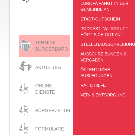
EUROPA FÄNGT IN DER
GEMEINDE AN
STADT-GUTSCHEIN
PODCAST "WILSDRUFF
HÖRT SICH GUT AN!"
TERMINE
STELLENAUSSCHREIBUN
BÜRGERBÜRO
AUSSCHREIBUNGEN &
VERGABEN
AKTUELLES
ÖFFENTLICHE
AUSLEGUNGEN
RAT & HILFE
ONLINE-
DIENSTE
VER- & ENTSORGUNG
BÜRGERZETTEL
FORMULARE