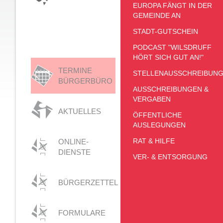
EUROPA FÄNGT IN DER
GEMEINDE AN
STADT-GUTSCHEIN
PODCAST "WILSDRUFF
HÖRT SICH GUT AN!"
TERMINE
STELLENAUSSCHREIBUN
BÜRGERBÜRO
AUSSCHREIBUNGEN &
VERGABEN
AKTUELLES
ÖFFENTLICHE
AUSLEGUNGEN
RAT & HILFE
ONLINE-
DIENSTE
VER- & ENTSORGUNG
BÜRGERZETTEL
FORMULARE