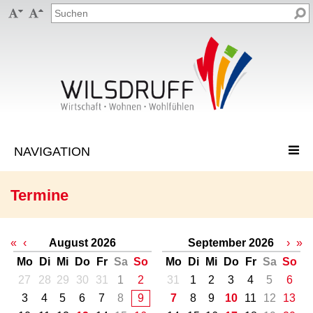


Termine
«
‹
August 2026
September 2026
›
»
Mo
Di
Mi
Do
Fr
Sa
So
Mo
Di
Mi
Do
Fr
Sa
So
27
28
29
30
31
1
2
31
1
2
3
4
5
6
3
4
5
6
7
8
9
7
8
9
10
11
12
13