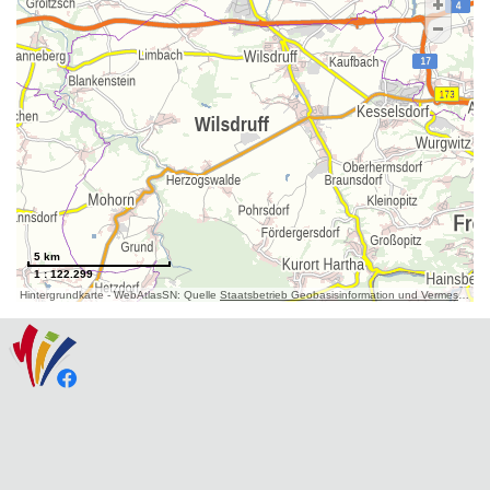
5 km
1 : 122.299
Hintergrundkarte - WebAtlasSN: Quelle
Staatsbetrieb Geobasisinformation und Vermessung Sachsen (GeoSN)