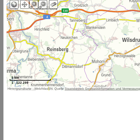
5 km
1 : 122.299
Hintergrundkarte - WebAtlasSN: Quelle
Staatsbetrieb Geobasisinformation und Vermessun