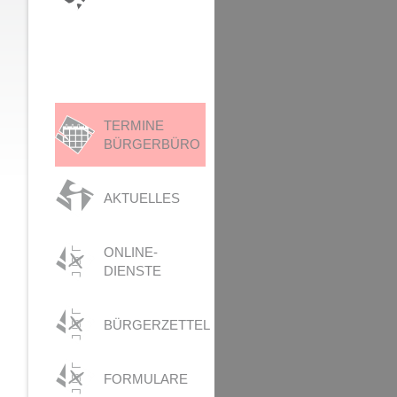
TERMINE
BÜRGERBÜRO
AKTUELLES
ONLINE-
DIENSTE
BÜRGERZETTEL
FORMULARE